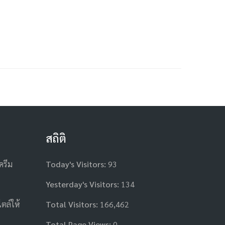
สถิติ
ครีม
Today's Visitors:
93
Yesterday's Visitors:
134
ตล์ให้
Total Visitors:
166,462
Total Page Views:
0