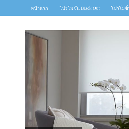
Skip
หน้าแรก
โปรโมชั่น Black Out
โปรโมชั่
to
content