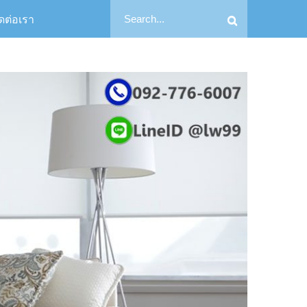
Search
ิดต่อเรา
Search
for: