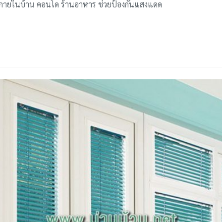
กแต่งภายในบ้าน คอนโด ร้านอาหาร ช่วยป้องกันแสงแดด