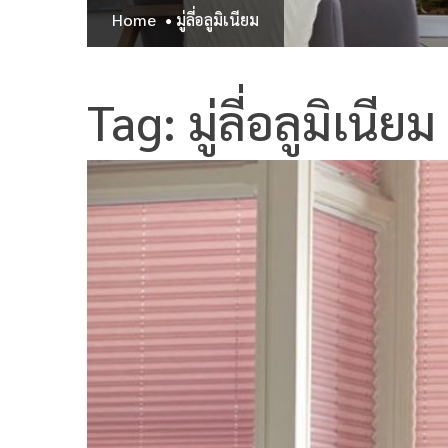
Home
มู่ลี่อลูมิเนียม
Tag: มู่ลี่อลูมิเนียม