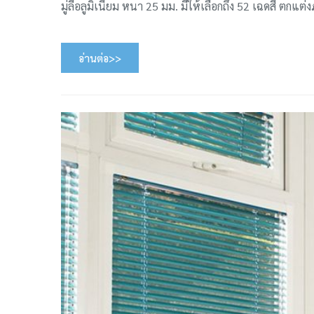
มู่ลี่อลูมิเนียม หนา 25 มม. มีให้เลือกถึง 52 เฉดสี ต
อ่านต่อ>>