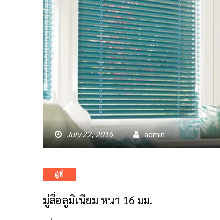
July 22, 2016
admin
Categories
มู่ลี่
มู่ลี่อลูมิเนียม หนา 16 มม.