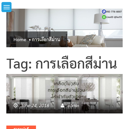
Skip
to
content
Home
การเลือกสีม่าน
Tag: การเลือกสีม่าน
June 24, 2016
admin
Categories
สาระน่ารู้