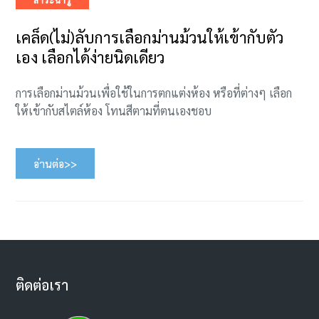
เคล็ด(ไม่)ลับการเลือกม่านม้วนให้เข้ากับตัว
เอง เลือกได้ง่ายนิดเดียว
การเลือกม่านม้วนเพื่อใช้ในการตกแต่งห้อง หรือที่ต่างๆ เลือก
ให้เข้ากับสไตล์ห้อง โทนสีตามที่ตนเองชอบ
อ่านต่อ>>
ติดต่อเรา