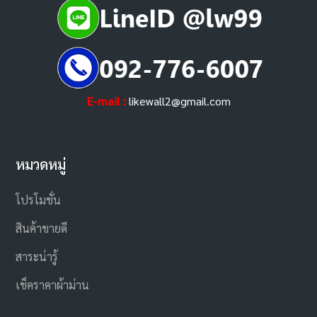
E-mail :
likewall2@gmail.com
หมวดหมู่
โปรโมชั่น
สินค้าขายดี
สาระน่ารู้
เช็คราคาผ้าม่าน