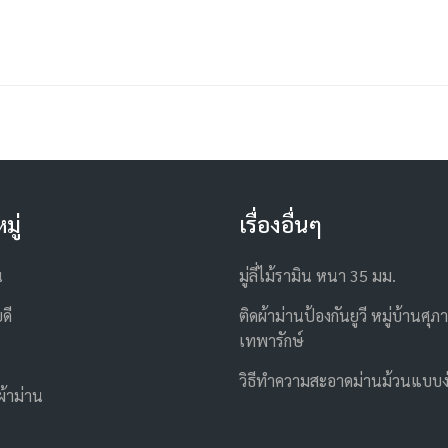
มู่
เรื่องอื่นๆ
น
มู่ลี่ไม้รามิน หนา 35 มม.
ดี
ติดผ้าม่านป้องกันยูวี หมู่บ้านศุภา
เทพารักษ์
วิธีทำความสะอาดม่านม้วนแบบง
ผ้าม่าน