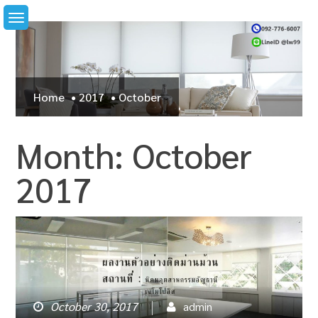
Skip
to
content
Home
2017
October
Month: October
2017
October 30, 2017
admin