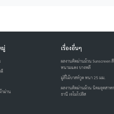
มู่
เรื่องอื่นๆ
น
ผลงานติดม่านม้วน Sunscreen สี
หนามแดง บางพลี
ดี
มู่ลี่ไม้บาสท์วูด หนา 25 มม.
ผลงานติดม่านม้วน นิคมอุตสาห
ผ้าม่าน
ธานี เจโมโปลิส