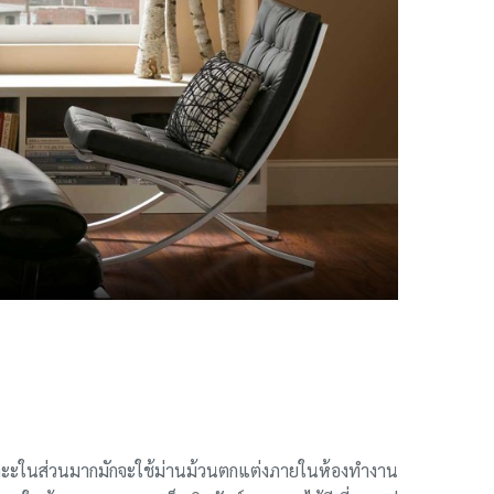
และะในส่วนมากมักจะใช้ม่านม้วนตกแต่งภายในห้องทำงาน