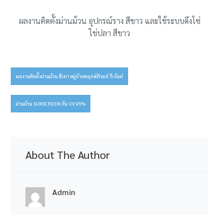
ผลงานติดตั้งม่านม้วน อุปกรณ์ราง สีขาว และใช้ระบบดึงโซ่
ไข่ปลา สีขาว
ผลงานติดตั้งม่านม้วน สีเทา หมู่บ้านพฤกษ์ภิรมย์ รีเจ้นท์
Post
navigation
ม่านม้วน SUNSCREEN กัน UV 95%
About The Author
Admin