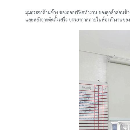
มุมกระจกด้านข้าง ของอออฟฟิศทำงาน ของลูกค้าค่อนข้างได
และหลังจากติดตั้งเสร็จ บรรยากาศภายในห้องทำงานของลูก