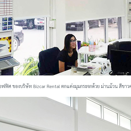
ฟฟิศ ของบริษัท Bizcar Rental ตกแต่งมุมกระจกด้วย ม่านม้วน สีขาว